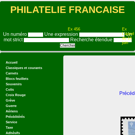
PHILATELIE FRANCAISE
Ex 456
Ex
L'appel
Un numéro
Une expression
Un
du 18
mot strict
Recherche étendue
juin
Accueil
Classiques et courants
Carnets
Blocs feuillets
Souvenirs
Colis
Précéd
Croix Rouge
Grève
Guerre
Aériens
Préoblitérés
Service
Taxe
Adhésifs