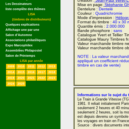
création :
Jean-Paul Véret-L
Les Dessinateurs
Mise en page:
Stéphanie Gh
Dentelure :
Dentelé
liste complète des thèmes
Couleur :
Quadrichromie
LISA
Mode d'impression :
Héliog
(timbres de distributeurs)
Format du timbre :
40 x 30
Quelques explications
Quantite émis :
2.000.000
Affichage une par une
Bande phosphore :
sans
Catalogue Yvert et Tellier T
Salon d'Automne
Catalogue Maury Timbres fr
Associations philatéliques
Valeur marchande timbre ne
Expo Marcophilex
Valeur marchande timbre obl
Assemblées Philapostel
Salon de Printemps
NOTE : La valeur marchande e
appliqué un coefficient rédu
LISA par année
timbre en cas de vente)
2009
2010
2011
2012
2013
2014
2015
2016
2017
2018
2019
2020
2021
2022
2023
2024
2025
Informations sur le sujet du 
Le Train à Grande Vitesse (TGV
1981. Il reliait initialement Par
seulement 2 heures et 40 minut
seulement 2 heures, soit la moi
est depuis devenu un symbole d
les voyages en train en France 
Source : divers documents inte