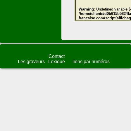
Warning
: Undefined variable $
/home/clients/d0b615b5824fae
francaise.com/script/affich
Contact
Les graveurs
Lexique
liens par numéros