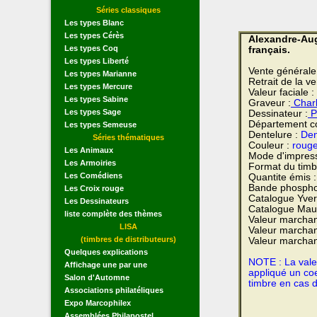
Séries classiques
Les types Blanc
Les types Cérès
Alexandre-Aug
Les types Coq
français.
Les types Liberté
Vente générale
Les types Marianne
Retrait de la v
Les types Mercure
Valeur faciale :
Les types Sabine
Graveur :
Charl
Les types Sage
Dessinateur :
P
Département co
Les types Semeuse
Dentelure :
Den
Séries thématiques
Couleur :
rouge
Les Animaux
Mode d'impres
Les Armoiries
Format du timb
Les Comédiens
Quantite émis 
Bande phospho
Les Croix rouge
Catalogue Yvert
Les Dessinateurs
Catalogue Maur
liste complète des thèmes
Valeur marchan
LISA
Valeur marchan
(timbres de distributeurs)
Valeur marchan
Quelques explications
NOTE : La valeu
Affichage une par une
appliqué un coe
Salon d'Automne
timbre en cas 
Associations philatéliques
Expo Marcophilex
Assemblées Philapostel