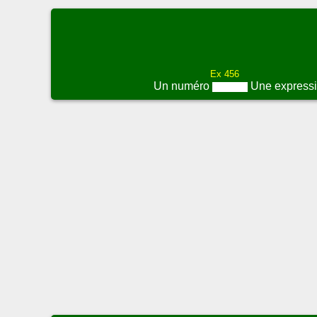
Ex 456
Un numéro
Une express