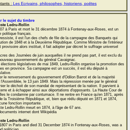
tants :
Les Ecrivains, philosophes, historiens, poêtes
r le sujet du timbre
ste Ledru-Rollin
1807 à Paris et mort le 31 décembre 1874 à Fontenay-aux-Roses, est un
politique français.
ressiste, il est l'un des chefs de file de la campagne des Banquets qui
olution de 1848 et à la Deuxième République. Comme Ministre de l'intérieur
rovisoire alors institué, il fait adopter par décret le suffrage universel
res des Journées de juin auxquelles il ne prend pas part, il est exclu du
 nouveau gouvernement du général Cavaignac.
 élections législatives de mai 1849, Ledru-Rollin organise la promotion des
nes en province. Sa campagne est un succès, il est élu député à
lative.
iser le renversement du gouvernement d'Odilon Barrot et de la majorité
 l'Assemblée, le 13 juin 1849. Mais la répression menée par le général
ier le déchoit de son mandat de représentant de la nation. Il parvient à
eterre et à échapper ainsi aux déportations d'opposants. La Haute Cour de
illes le condamne par contumace. Il ne rentre en France qu'en 1871, après
de la Troisième République, et, bien que réélu député en 1871 et 1874,
cune fonction importante.
e Ledru-Rollin meurt en 1874, à l'âge de 67 ans.
documents internet dont Wikipédia
ste Ledru-Rollin
 1807 in Paris and died 31 December 1874 in Fontenay-aux-Roses, was a
 politician.