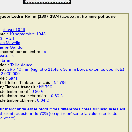
uste Ledru-Rollin (1807-1874) avocat et homme politique
 :
5 avril
1948
ente :
19 septembre 1948
3 f + 2 f
es Mazelin
ierre Gandon
ncerné par ce timbre :
x
telé 13
 brun
sion :
Taille douce
re :
26 x 40 mm (vignette 21,45 x 36 mm bords externes des filets)
:
2.000.000
re :
Sans
 et Tellier Timbres français :
N° 796
y Timbres français :
N° 796
de timbre neuf :
0,90 €
de timbre avec charnière :
0,60 €
de timbre oblitéré :
0,84 €
r marchande est le produit des différentes cotes sur lesquelles est
fficient réducteur de 70% (ce qui représente la valeur réelle du
de vente)