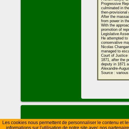
Progressive Repu
culminated in the
then-provisional
After the massac
from power in t
With the approac
promotion of rep
Legislative Asse
He attempted to 
conservative maj
Nicolas Changarn
managed to esca
Court of Justice
1871, after the 
deputy in 1871 a
Alexandre-August
Source : various
Les cookies nous permettent de personnaliser le contenu et les
informations sur l'utilisation de notre site avec nos partena