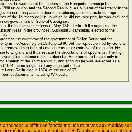
blican, he was one of the leaders of the Banquets campaign that
 1848 revolution and the Second Republic. As Minister of the Interior in the
 government, he passed a decree introducing universal male suffrage.
res of the Journées de juin, in which he did not take part, he was excluded
he new government of General Cavaignac.
h of the legislative elections of May 1849, Ledru-Rollin organized the
ublican ideas in the provinces. Successful campaign, elected to the
mbly.
organize the overthrow of the government of Odilon Barrot and the
ority in the Assembly on 13 June 1849. But the repression led by General
ier removed him from his mandate as representative of the nation. He
pe to England and thus escape the deportations of opponents. The High
 in Versailles sentenced him in absentia. He returned to France only in
proclamation of the Third Republic, and although he was re-elected as a
nd 1874, he no longer held any important office.
e Ledru-Rollin died in 1874, at the age of 67.
 Internet documents including Wikipedia
Contact
 annonces, d'offrir des fonctionnalités relatives aux médias so
Les graveurs
Lexique
liens par numéros
ires de médias sociaux, de publicité et d'analyse, qui peuvent co