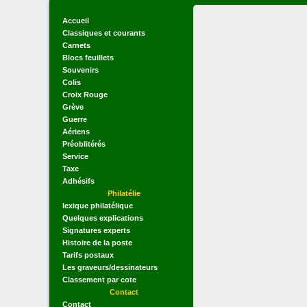
Accueil
Classiques et courants
Carnets
Blocs feuillets
Souvenirs
Colis
Croix Rouge
Grève
Guerre
Aériens
Préoblitérés
Service
Taxe
Adhésifs
Philatélie
lexique philatélique
Quelques explications
Signatures experts
Histoire de la poste
Tarifs postaux
Les graveurs/dessinateurs
Classement par cote
Contact
Contact