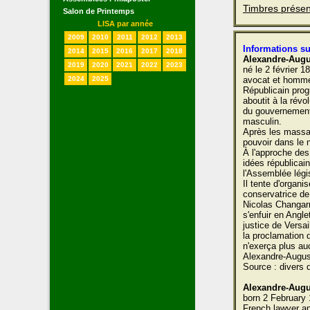
Timbres présen
Salon de Printemps
LISA par année
2009
2010
2011
2012
2013
Informations su
2014
2015
2016
2017
2018
Alexandre-Augu
2019
2020
2021
2022
2023
né le 2 février 
2024
2025
avocat et homme 
Républicain prog
aboutit à la rév
du gouvernement p
masculin.
Après les massac
pouvoir dans le
À l'approche des
idées républicai
l'Assemblée légis
Il tente d'organ
conservatrice de
Nicolas Changarn
s'enfuir en Angl
justice de Versa
la proclamation 
n'exerça plus au
Alexandre-August
Source : divers 
Alexandre-Augu
born 2 February
French lawyer and