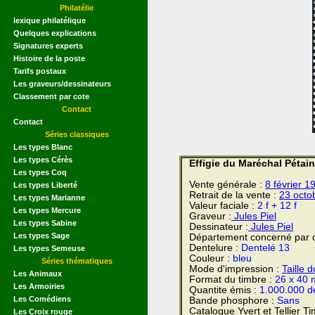
Philatélie
lexique philatélique
Quelques explications
Signatures experts
Histoire de la poste
Tarifs postaux
Les graveurs/dessinateurs
Classement par cote
Contact
Contact
Séries classiques
Les types Blanc
Les types Cérès
Effigie du Maréchal Pétain
Les types Coq
Vente générale :
8 février
19
Les types Liberté
Retrait de la vente :
23 octo
Les types Marianne
Valeur faciale :
2 f + 12 f
Les types Mercure
Graveur :
Jules Piel
Les types Sabine
Dessinateur :
Jules Piel
Les types Sage
Département concerné par c
Dentelure :
Dentelé 13
Les types Semeuse
Couleur :
bleu
Séries thématiques
Mode d'impression :
Taille 
Les Animaux
Format du timbre :
26 x 40 
Les Armoiries
Quantite émis :
1.000.000 d
Les Comédiens
Bande phosphore :
Sans
Catalogue Yvert et Tellier T
Les Croix rouge