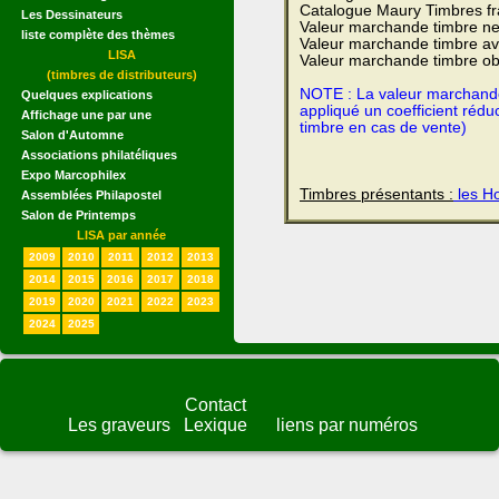
Catalogue Maury Timbres fr
Les Dessinateurs
Valeur marchande timbre ne
liste complète des thèmes
Valeur marchande timbre av
LISA
Valeur marchande timbre obl
(timbres de distributeurs)
NOTE : La valeur marchande e
Quelques explications
appliqué un coefficient rédu
Affichage une par une
timbre en cas de vente)
Salon d'Automne
Associations philatéliques
Expo Marcophilex
Timbres présentants :
les Ho
Assemblées Philapostel
Salon de Printemps
LISA par année
2009
2010
2011
2012
2013
2014
2015
2016
2017
2018
2019
2020
2021
2022
2023
2024
2025
Contact
Les graveurs
Lexique
liens par numéros