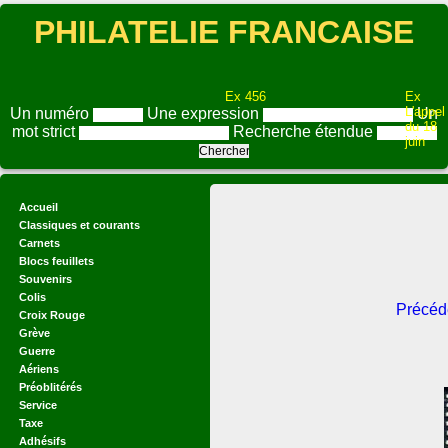
PHILATELIE FRANCAISE
Ex 456
Ex
L'appel
Un numéro
Une expression
Un
du 18
mot strict
Recherche étendue
juin
Accueil
Classiques et courants
Carnets
Blocs feuillets
Souvenirs
Colis
Précéd
Croix Rouge
Grève
Guerre
Aériens
Préoblitérés
Service
Taxe
Adhésifs