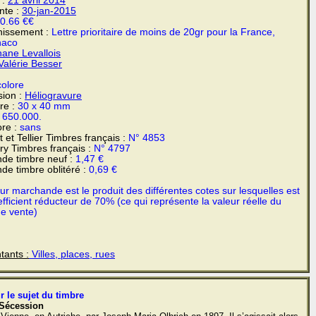
 :
21 avril
2014
ente :
30-jan-2015
0.66 €€
chissement :
Lettre prioritaire de moins de 20gr pour la France,
naco
ane Levallois
alérie Besser
colore
sion :
Héliogravure
re :
30 x 40 mm
:
650.000.
re :
sans
 et Tellier Timbres français :
N° 4853
y Timbres français :
N° 4797
de timbre neuf :
1,47 €
de timbre oblitéré :
0,69 €
r marchande est le produit des différentes cotes sur lesquelles est
fficient réducteur de 70% (ce qui représente la valeur réelle du
de vente)
tants :
Villes, places, rues
r le sujet du timbre
 Sécession