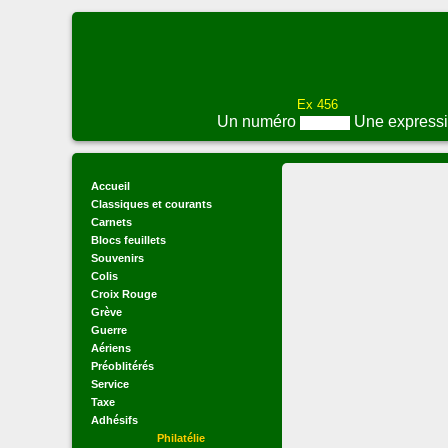
Ex 456
Un numéro
Une express
Accueil
Classiques et courants
Carnets
Blocs feuillets
Souvenirs
Colis
Croix Rouge
Grève
Guerre
Aériens
Préoblitérés
Service
Taxe
Adhésifs
Philatélie