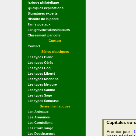
lexique philatélique
Quelques explications
Signatures experts
Histoire de la poste
Tarifs postaux
Les graveurs/dessinateurs
Classement par cote
Contact
Contact
Séries classiques
Les types Blanc
Les types Cérès
Les types Coq
Les types Liberté
Les types Marianne
Les types Mercure
Les types Sabine
Les types Sage
Les types Semeuse
Séries thématiques
Les Animaux
Les Armoiries
Capitales eu
Les Comédiens
Les Croix rouge
Premier jour :
O
Les Dessinateurs