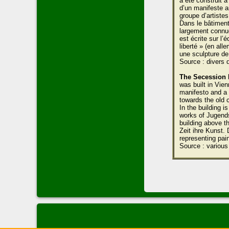
a été construit à
d’un manifeste a
groupe d’artiste
Dans le bâtiment
largement connue
est écrite sur l’
liberté » (en all
une sculpture de 
Source : divers 
The Secession 
was built in Vien
manifesto and a 
towards the old c
In the building 
works of Jugends
building above th
Zeit ihre Kunst. 
representing pain
Source : various