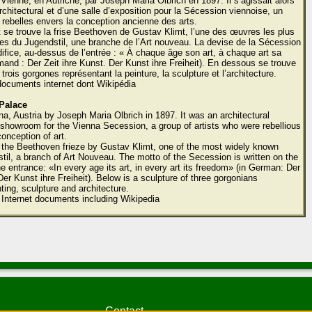
 Vienne, en Autriche, par Joseph Maria Olbrich en 1897. Il s’agissait alors
rchitectural et d’une salle d’exposition pour la Sécession viennoise, un
s rebelles envers la conception ancienne des arts.
 se trouve la frise Beethoven de Gustav Klimt, l’une des œuvres les plus
s du Jugendstil, une branche de l’Art nouveau. La devise de la Sécession
édifice, au-dessus de l’entrée : « À chaque âge son art, à chaque art sa
emand : Der Zeit ihre Kunst. Der Kunst ihre Freiheit). En dessous se trouve
trois gorgones représentant la peinture, la sculpture et l’architecture.
documents internet dont Wikipédia
Palace
na, Austria by Joseph Maria Olbrich in 1897. It was an architectural
showroom for the Vienna Secession, a group of artists who were rebellious
onception of art.
is the Beethoven frieze by Gustav Klimt, one of the most widely known
til, a branch of Art Nouveau. The motto of the Secession is written on the
e entrance: «In every age its art, in every art its freedom» (in German: Der
Der Kunst ihre Freiheit). Below is a sculpture of three gorgonians
ting, sculpture and architecture.
 Internet documents including Wikipedia
Contact