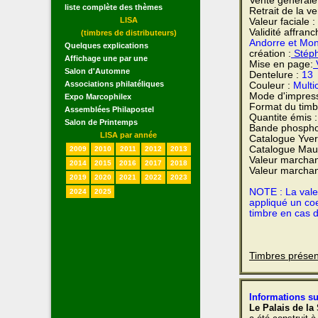
Vente générale
liste complète des thèmes
Retrait de la v
LISA
Valeur faciale :
Validité affran
(timbres de distributeurs)
Andorre et Mo
Quelques explications
création :
Stéph
Affichage une par une
Mise en page:
V
Salon d'Automne
Dentelure :
13
Associations philatéliques
Couleur :
Multi
Mode d'impres
Expo Marcophilex
Format du timb
Assemblées Philapostel
Quantite émis 
Salon de Printemps
Bande phospho
LISA par année
Catalogue Yvert
Catalogue Maur
2009
2010
2011
2012
2013
Valeur marchan
2014
2015
2016
2017
2018
Valeur marchan
2019
2020
2021
2022
2023
NOTE : La valeu
2024
2025
appliqué un coe
timbre en cas 
Timbres présen
Informations su
Le Palais de la