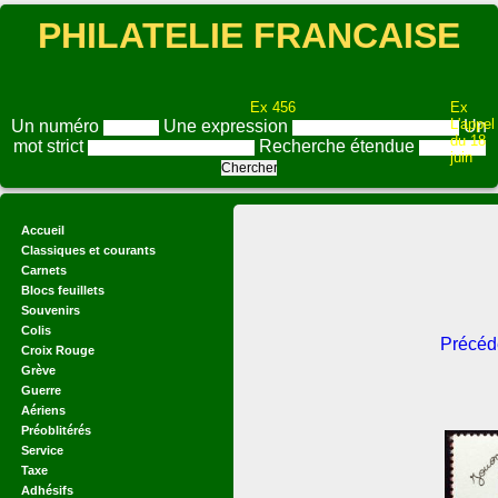
PHILATELIE FRANCAISE
Ex 456
Ex
L'appel
Un numéro
Une expression
Un
du 18
mot strict
Recherche étendue
juin
Accueil
Classiques et courants
Carnets
Blocs feuillets
Souvenirs
Colis
Précéd
Croix Rouge
Grève
Guerre
Aériens
Préoblitérés
Service
Taxe
Adhésifs