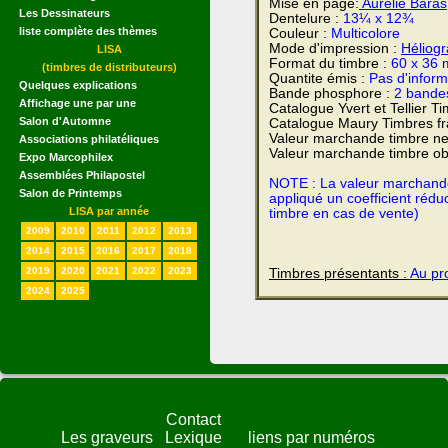
Mise en page:
Aurélie Baras
Les Dessinateurs
Dentelure :
13¼ x 12¾
liste complète des thèmes
Couleur :
Multicolore
Mode d'impression :
Héliog
LISA
Format du timbre :
60 x 36
(timbres de distributeurs)
Quantite émis :
Pas d'inform
Quelques explications
Bande phosphore :
2 bande
Affichage une par une
Catalogue Yvert et Tellier T
Salon d'Automne
Catalogue Maury Timbres fr
Valeur marchande timbre ne
Associations philatéliques
Valeur marchande timbre obl
Expo Marcophilex
Assemblées Philapostel
NOTE : La valeur marchande e
Salon de Printemps
appliqué un coefficient rédu
LISA par année
timbre en cas de vente)
2009
2010
2011
2012
2013
2014
2015
2016
2017
2018
2019
2020
2021
2022
2023
Timbres présentants :
Au pro
2024
2025
Contact
Les graveurs
Lexique
liens par numéros