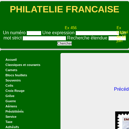
PHILATELIE FRANCAISE
Ex 456
Ex
L'appel
Un numéro
Une expression
Un
du 18
mot strict
Recherche étendue
juin
Accueil
Classiques et courants
Carnets
Blocs feuillets
Souvenirs
Colis
Précéd
Croix Rouge
Grève
Guerre
Aériens
Préoblitérés
Service
Taxe
Adhésifs