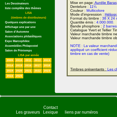
Mise en page:
Aurélie Baras
Les Dessinateurs
Dentelure :
11¼
liste complète des thèmes
Couleur :
Multicolore
LISA
Mode d'impression :
Héliog
(timbres de distributeurs)
Format du timbre :
38 X 24
Quantite émis :
4.000.000.
Quelques explications
Bande phosphore :
2 barres
Affichage une par une
Catalogue Yvert et Tellier T
Salon d'Automne
Valeur marchande timbre ne
Associations philatéliques
Valeur marchande timbre obl
Expo Marcophilex
NOTE : La valeur marchande e
Assemblées Philapostel
appliqué un coefficient rédu
Salon de Printemps
timbre en cas de vente)
LISA par année
2009
2010
2011
2012
2013
2014
2015
2016
2017
2018
Timbres présentants :
Les ch
2019
2020
2021
2022
2023
2024
2025
Contact
Les graveurs
Lexique
liens par numéros