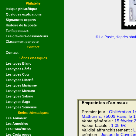
Philatélie
lexique philatélique
Quelques explications
Signatures experts
Histoire de la poste
Tarifs postaux
Les graveurs/dessinateurs
© La Poste, d'après ph
Classement par cote
Contact
Contact
Séries classiques
Les types Blanc
Les types Cérès
Les types Coq
Les types Liberté
Les types Marianne
Les types Mercure
Les types Sabine
Les types Sage
Empreintes d’animaux
Les types Semeuse
Premier jour :
Oblitération 1
Séries thématiques
Mathurins, 75009 Paris. le 1
Les Animaux
Vente générale :
15 février
2
Les Armoiries
Valeur faciale :
1.08 €€
Les Comédiens
Validité affranchissement :
L
création :
Justus de Cuvela
Les Croix rouge