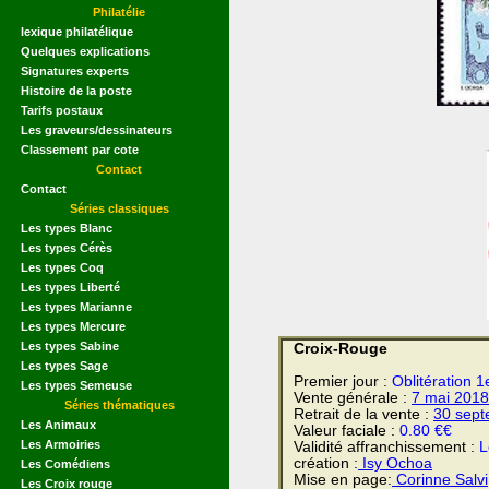
Philatélie
lexique philatélique
Quelques explications
Signatures experts
Histoire de la poste
Tarifs postaux
Les graveurs/dessinateurs
Classement par cote
Contact
Contact
Séries classiques
Les types Blanc
Les types Cérès
Les types Coq
Les types Liberté
Les types Marianne
Les types Mercure
Les types Sabine
Croix-Rouge
Les types Sage
Premier jour :
Oblitération 1
Les types Semeuse
Vente générale :
7 mai
2018
Séries thématiques
Retrait de la vente :
30 sep
Les Animaux
Valeur faciale :
0.80 €€
Les Armoiries
Validité affranchissement :
L
création :
Isy Ochoa
Les Comédiens
Mise en page:
Corinne Salvi
Les Croix rouge