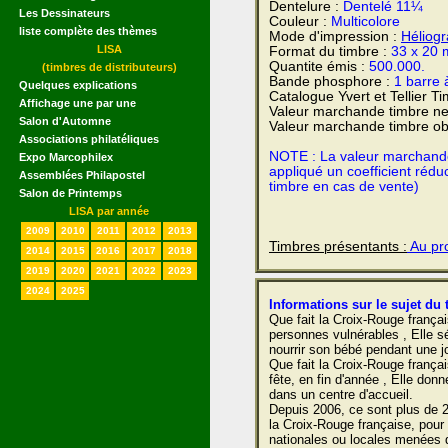
Dentelure :
Dentelé 11¼
Les Dessinateurs
Couleur :
Multicolore
liste complète des thèmes
Mode d'impression :
Héliog
LISA
Format du timbre :
33 x 20
Quantite émis :
500.000.
(timbres de distributeurs)
Bande phosphore :
1 barre 
Quelques explications
Catalogue Yvert et Tellier T
Affichage une par une
Valeur marchande timbre ne
Salon d'Automne
Valeur marchande timbre obl
Associations philatéliques
NOTE : La valeur marchande e
Expo Marcophilex
appliqué un coefficient rédu
Assemblées Philapostel
timbre en cas de vente)
Salon de Printemps
LISA par année
2009
2010
2011
2012
2013
Timbres présentants :
Au pro
2014
2015
2016
2017
2018
2019
2020
2021
2022
2023
2024
2025
Informations sur le sujet du 
Que fait la Croix-Rouge frança
personnes vulnérables , Elle sé
nourrir son bébé pendant une jo
Que fait la Croix-Rouge frança
fête, en fin d'année , Elle do
dans un centre d'accueil.
Depuis 2006, ce sont plus de 21
la Croix-Rouge française, pour 
nationales ou locales menées d