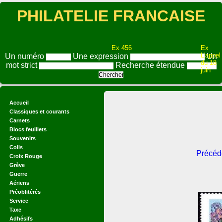
PHILATELIE FRANCAISE
Ex 456
Ex
L'appel
Un numéro
Une expression
Un
du 18
mot strict
Recherche étendue
juin
Accueil
Classiques et courants
Carnets
Blocs feuillets
Souvenirs
Colis
Précéd
Croix Rouge
Grève
Guerre
Aériens
Préoblitérés
Service
Taxe
Adhésifs