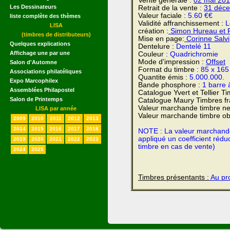
Vente générale :
02 mai
201
Les Dessinateurs
Retrait de la vente :
31 déc
Valeur faciale :
5.60 €€
liste complète des thèmes
Validité affranchissement :
L
LISA
création :
Simon Hureau et 
(timbres de distributeurs)
Mise en page:
Corinne Salvi
Quelques explications
Dentelure :
Dentelé 11
Affichage une par une
Couleur :
Quadrichromie
Mode d'impression :
Offset
Salon d'Automne
Format du timbre :
85 x 16
Associations philatéliques
Quantite émis :
5.000.000.
Expo Marcophilex
Bande phosphore :
1 barre 
Assemblées Philapostel
Catalogue Yvert et Tellier T
Salon de Printemps
Catalogue Maury Timbres fr
Valeur marchande timbre ne
LISA par année
Valeur marchande timbre obl
2009
2010
2011
2012
2013
2014
2015
2016
2017
2018
NOTE : La valeur marchande e
appliqué un coefficient rédu
2019
2020
2021
2022
2023
timbre en cas de vente)
2024
2025
Timbres présentants :
Au pro