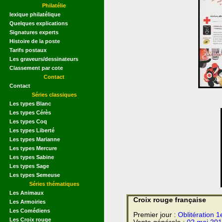
Philatélie
lexique philatélique
Quelques explications
Signatures experts
Histoire de la poste
Tarifs postaux
Les graveurs/dessinateurs
Classement par cote
Contact
Contact
Séries classiques
Les types Blanc
Les types Cérès
Les types Coq
Les types Liberté
Les types Marianne
Les types Mercure
Les types Sabine
Les types Sage
Les types Semeuse
Séries thématiques
Les Animaux
Croix rouge française
Les Armoiries
Les Comédiens
Premier jour :
Oblitération 1
Les Croix rouge