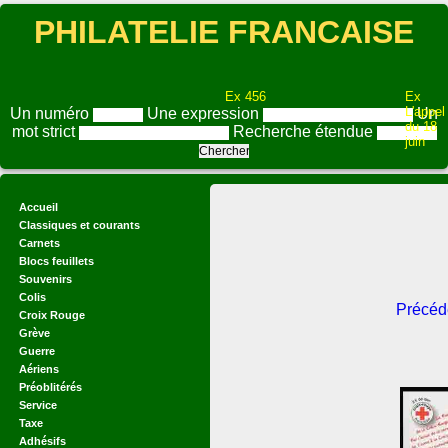
PHILATELIE FRANCAISE
Ex 456
Ex
L'appel
Un numéro
Une expression
Un
du 18
mot strict
Recherche étendue
juin
Accueil
Classiques et courants
Carnets
Blocs feuillets
Souvenirs
Colis
Précéd
Croix Rouge
Grève
Guerre
Aériens
Préoblitérés
Service
Taxe
Adhésifs