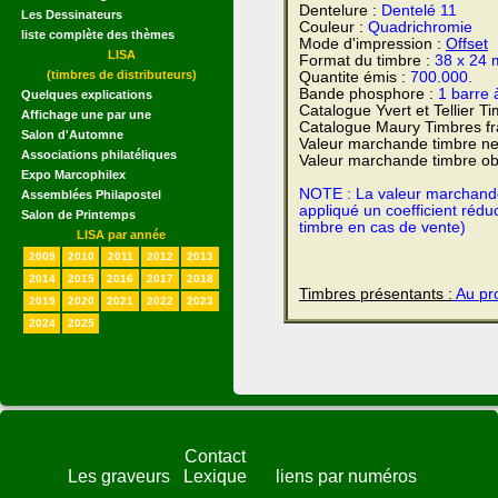
Dentelure :
Dentelé 11
Les Dessinateurs
Couleur :
Quadrichromie
liste complète des thèmes
Mode d'impression :
Offset
LISA
Format du timbre :
38 x 24
(timbres de distributeurs)
Quantite émis :
700.000.
Bande phosphore :
1 barre 
Quelques explications
Catalogue Yvert et Tellier T
Affichage une par une
Catalogue Maury Timbres fr
Salon d'Automne
Valeur marchande timbre ne
Associations philatéliques
Valeur marchande timbre obl
Expo Marcophilex
NOTE : La valeur marchande e
Assemblées Philapostel
appliqué un coefficient rédu
Salon de Printemps
timbre en cas de vente)
LISA par année
2009
2010
2011
2012
2013
2014
2015
2016
2017
2018
Timbres présentants :
Au pro
2019
2020
2021
2022
2023
2024
2025
Contact
Les graveurs
Lexique
liens par numéros