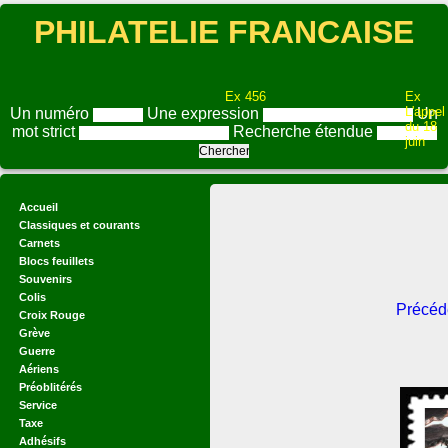
PHILATELIE FRANCAISE
Ex 456
Ex
L'appel
Un numéro
Une expression
Un
du 18
mot strict
Recherche étendue
juin
Accueil
Classiques et courants
Carnets
Blocs feuillets
Souvenirs
Colis
Précéd
Croix Rouge
Grève
Guerre
Aériens
Préoblitérés
Service
Taxe
Adhésifs