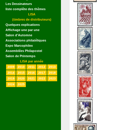
Les Dessinateurs
liste complète des thèmes
LISA
(timbres de distributeurs)
Quelques explications
Affichage une par une
Salon d'Automne
Associations philatéliques
Expo Marcophilex
Assemblées Philapostel
Salon de Printemps
LISA par année
2009
2010
2011
2012
2013
2014
2015
2016
2017
2018
2019
2020
2021
2022
2023
2024
2025