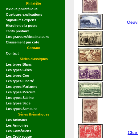
Philatélie
lexique philatélique
Quelques explications
Signatures experts
Oeuvr
Histoire de la poste
Tarifs postaux
Les graveurs/dessinateurs
Classement par cote
Contact
Contact
Séries classiques
Les types Blanc
Les types Cérès
Les types Coq
Les types Liberté
Les types Marianne
Les types Mercure
Les types Sabine
Les types Sage
Les types Semeuse
Séries thématiques
Les Animaux
Les Armoiries
Les Comédiens
Chart
Les Croix rouge