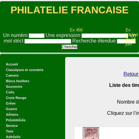
PHILATELIE FRANCAISE
Ex 456
Ex
L'appel
Un numéro
Une expression
Un
du 18
mot strict
Recherche étendue
juin
Accueil
Classiques et courants
Retour 
Carnets
Blocs feuillets
Liste des tim
Souvenirs
Colis
Croix Rouge
Nombre de
Grève
Guerre
Cliquez sur l'
Aériens
Préoblitérés
Service
Taxe
Adhésifs