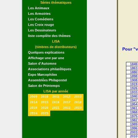
Séries thématiques
Les Animaux
Les Armoiries
Les Comédiens
Les Croix rouge
Les Dessinateurs
liste complète des thèmes
LISA
(timbres de distributeurs)
Pour "v
Quelques explications
Affichage une par une
Salon d'Automne
1849
1863
Associations philatéliques
1880
Expo Marcophilex
1898
Assemblées Philapostel
1908
1919
Salon de Printemps
1926
LISA par année
1933
1940
2009
2010
2011
2012
2013
1947
2014
2015
2016
2017
2018
1954
2019
2020
2021
2022
2023
1961
1968
2024
2025
1975
1982
1989
1996
2003
2010