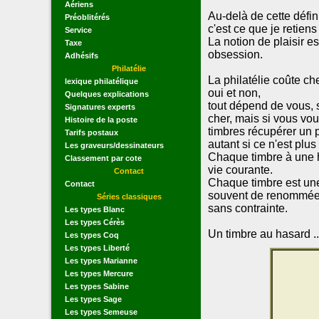
Aériens
Au-delà de cette définit
Préoblitérés
c'est ce que je retiens
Service
La notion de plaisir es
Taxe
obsession.
Adhésifs
Philatélie
La philatélie coûte che
lexique philatélique
oui et non,
Quelques explications
tout dépend de vous, s
Signatures experts
cher, mais si vous vou
Histoire de la poste
timbres récupérer un p
Tarifs postaux
autant si ce n'est plu
Les graveurs/dessinateurs
Chaque timbre à une h
Classement par cote
vie courante.
Contact
Chaque timbre est une o
Contact
souvent de renommée in
Séries classiques
sans contrainte.
Les types Blanc
Les types Cérès
Un timbre au hasard ..
Les types Coq
Les types Liberté
Les types Marianne
Les types Mercure
Les types Sabine
Les types Sage
Les types Semeuse