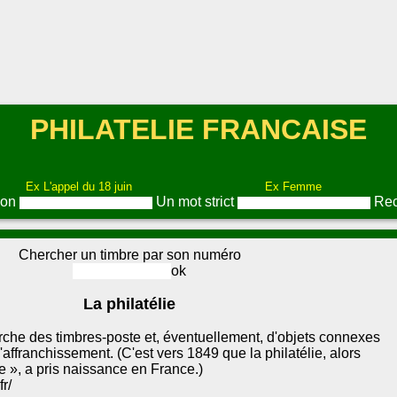
PHILATELIE FRANCAISE
Ex L'appel du 18 juin
Ex Femme
ion
Un mot strict
Rec
Chercher un timbre par son numéro
La philatélie
rche des timbres-poste et, éventuellement, d'objets connexes
ffranchissement. (C'est vers 1849 que la philatélie, alors
 », a pris naissance en France.)
r/