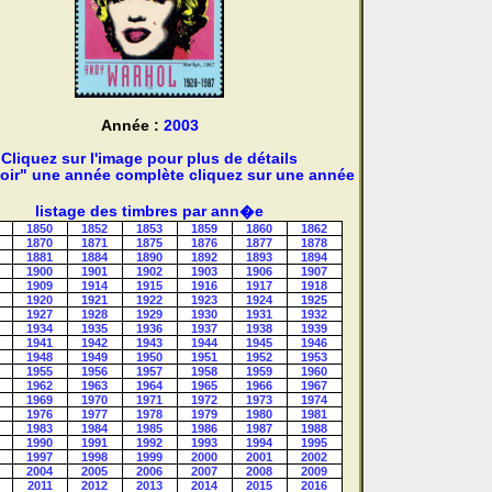
Année :
2003
Cliquez sur l'image pour plus de détails
oir" une année complète cliquez sur une année
listage des timbres par ann�e
1850
1852
1853
1859
1860
1862
1870
1871
1875
1876
1877
1878
1881
1884
1890
1892
1893
1894
1900
1901
1902
1903
1906
1907
1909
1914
1915
1916
1917
1918
1920
1921
1922
1923
1924
1925
1927
1928
1929
1930
1931
1932
1934
1935
1936
1937
1938
1939
1941
1942
1943
1944
1945
1946
1948
1949
1950
1951
1952
1953
1955
1956
1957
1958
1959
1960
1962
1963
1964
1965
1966
1967
1969
1970
1971
1972
1973
1974
1976
1977
1978
1979
1980
1981
1983
1984
1985
1986
1987
1988
1990
1991
1992
1993
1994
1995
1997
1998
1999
2000
2001
2002
2004
2005
2006
2007
2008
2009
2011
2012
2013
2014
2015
2016