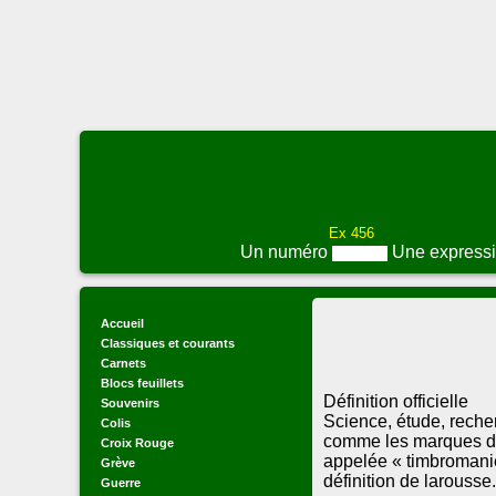
Ex 456
Un numéro
Une express
Accueil
Classiques et courants
Carnets
Blocs feuillets
Définition officielle
Souvenirs
Science, étude, reche
Colis
comme les marques d'a
Croix Rouge
appelée « timbromanie
Grève
définition de larousse.f
Guerre